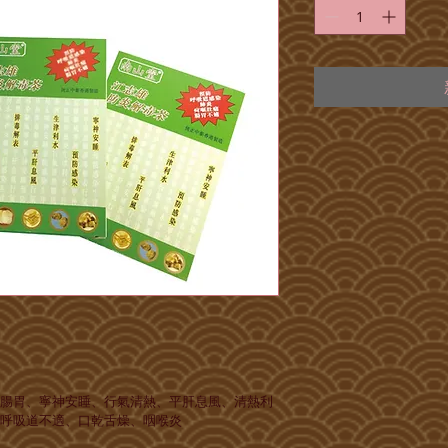
腸胃、寧神安睡、行氣清熱、平肝息風、清熱利
呼吸道不適、口乾舌燥、咽喉炎