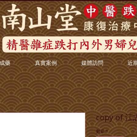
成藥
真實案例
媒體訪問
近
copy of
數量
*