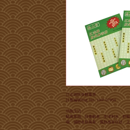
江志雄防炎解毒茶
註冊編號Reg. No.: HKP-07954
功能主治：
驅風寒熱、排毒解表、生津利水、舒暢
咽、減輕各類風寒、風熱感冒症狀、上